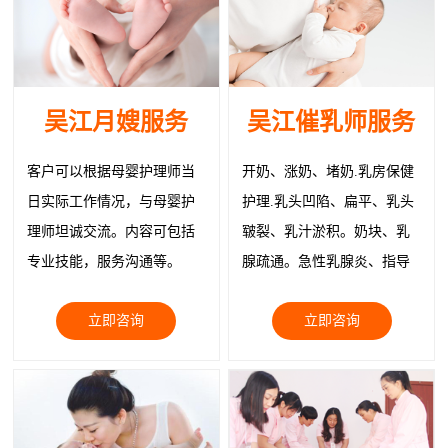
吴江月嫂服务
吴江催乳师服务
客户可以根据母婴护理师当
开奶、涨奶、堵奶.乳房保健
日实际工作情况，与母婴护
护理.乳头凹陷、扁平、乳头
理师坦诚交流。内容可包括
皲裂、乳汁淤积。奶块、乳
专业技能，服务沟通等。
腺疏通。急性乳腺炎、指导
正确就医。物理治疗疏通乳
立即咨询
立即咨询
腺缓解症状、追奶；乳房韧
带紧实护理、回奶