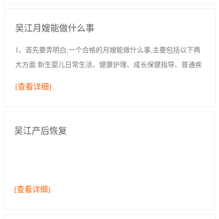
吴江月嫂能做什么事
1、首先要弄明白,一个合格的月嫂能做什么事,主要包括以下两
大方面:新生婴儿日常生活、健康护理、成长保健指导、普通疾
病的预防与处理和产妇日常生活照理、产后体形恢复及身体康
[查看详细]
复、乳房保健、心理疏导,预防产后...
吴江产后恢复
[查看详细]