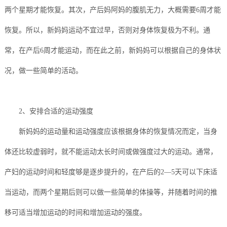
两个星期才能恢复。其次，产后妈阿妈的腹肌无力，大概需要6周才能
训
训
修
目
加
系
恢复。所以，新妈妈运动不宜过早，否则对身体恢复极为不利。通
复
盟
我
常，在产后6周才能运动，而在此之前，新妈妈可以根据自己的身体状
们
况，做一些简单的活动。
2、安排合适的运动强度
新妈妈的运动量和运动强度应该根据身体的恢复情况而定，当身
体还比较虚弱时，就不能运动太长时间或做强度过大的运动。通常，
产妇的运动时间和轻度够是逐步提升的，在产后的2—5天可以下床适
当运动，而两个星期后则可以做一些简单的体操等，并随着时间的推
移可适当增加运动的时间和增加运动的强度。