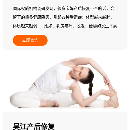
国际权威机构调研发现，很多宝妈产后恢复不全的话，会
留下的很多健康隐患，引起各种后遗症：体型越来越胖、
体质越来越弱......比如：乳房疼痛、脱发、便秘的发生率高
达22%，头晕头痛的比例增加30.5%，胃肠不适增加
立即咨询
16.5%，心悸者增加了22.7%......更多的产后妈妈会发现自
己阴道松弛、腰背痛、骨盆痛，甚至还漏尿...... 据统计，
三孩政策将使全国每年增加1800万产妇，其中有33.3%会选
择产后恢复消费。每个产妇平均消费2万元，其中，85%以
上的产妇有产后脊柱、乳房问题，68%有肥胖问题，52%有
体质变弱的问题。因此，做好产后康复是迫在眉睫的事
情。但普通产妇都不具备相关专业知识，不知道如何做产
后康复训练，所以，需要专业的产后康复师来协助。
吴江产后修复