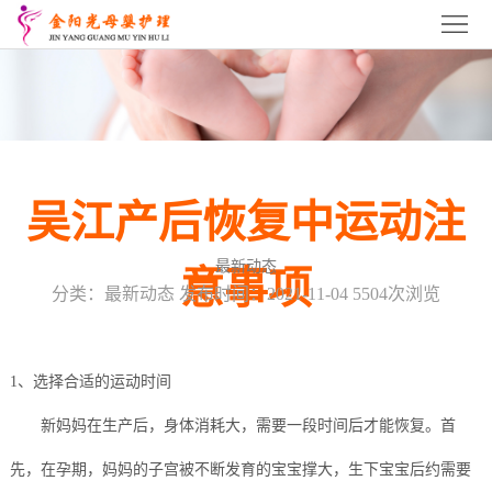
首
页
关
于
吴
我
江
吴
吴江产后恢复中运动注
们
月
江
吴
最新动态
意事项
嫂
育
江
吴
分类：最新动态 发布时间：2021-11-04 5504次浏览
培
婴
催
江
吴
训
师
乳
产
江
服
1、选择合适的运动时间
培
师
康
产
新妈妈在生产后，身体消耗大，需要一段时间后才能恢复。首
务
招
先，在孕期，妈妈的子宫被不断发育的宝宝撑大，生下宝宝后约需要
训
培
培
后
项
商
联