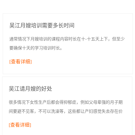
吴江月嫂培训需要多长时间
通常情况下月嫂培训的课程内容时长在十-十五天上下，但至少
要确保十天的学习培训时长。
[查看详细]
吴江请月嫂的好处
很多情况下女性生产后都会得抑郁症，例如父母辈强的月子期
间要避不见客，不可以洗澡等，这些都让产妇感觉失去存在价
值，生活空间过于封闭；亦或是女性追求完美，想要给孩子好
[查看详细]
的一切，但是发现自己无法给予，因此心情...