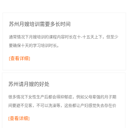
苏州月嫂培训需要多长时间
通常情况下月嫂培训的课程内容时长在十-十五天上下，但至少
要确保十天的学习培训时长。
[查看详细]
苏州请月嫂的好处
很多情况下女性生产后都会得抑郁症，例如父母辈强的月子期
间要避不见客，不可以洗澡等，这些都让产妇感觉失去存在价
值，生活空间过于封闭；亦或是女性追求完美，想要给孩子好
[查看详细]
的一切，但是发现自己无法给予，因此心情...