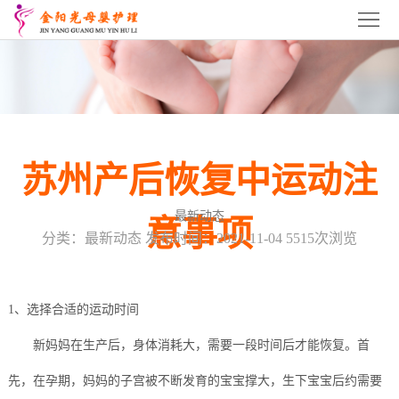
首
页
关
于
苏
我
州
苏
苏州产后恢复中运动注
们
月
州
苏
最新动态
意事项
嫂
育
州
苏
分类：最新动态 发布时间：2021-11-04 5515次浏览
培
婴
催
州
苏
训
师
乳
产
州
服
1、选择合适的运动时间
培
师
康
产
新妈妈在生产后，身体消耗大，需要一段时间后才能恢复。首
务
招
先，在孕期，妈妈的子宫被不断发育的宝宝撑大，生下宝宝后约需要
训
培
培
后
项
商
联