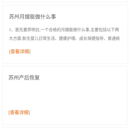
苏州月嫂能做什么事
1、首先要弄明白,一个合格的月嫂能做什么事,主要包括以下两
大方面:新生婴儿日常生活、健康护理、成长保健指导、普通疾
病的预防与处理和产妇日常生活照理、产后体形恢复及身体康
[查看详细]
复、乳房保健、心理疏导,预防产后...
苏州产后恢复
[查看详细]