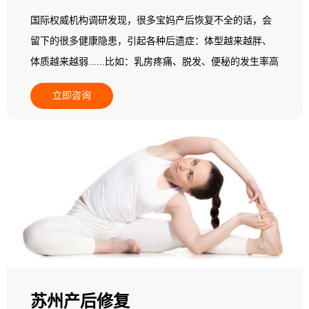
国际权威机构调研发现，很多宝妈产后恢复不全的话，会
留下的很多健康隐患，引起各种后遗症：体型越来越胖、
体质越来越弱......比如：乳房疼痛、脱发、便秘的发生率高
达22%，头晕头痛的比例增加30.5%，胃肠不适增加
立即咨询
16.5%，心悸者增加了22.7%......更多的产后妈妈会发现自
己阴道松弛、腰背痛、骨盆痛，甚至还漏尿...... 据统计，
三孩政策将使全国每年增加1800万产妇，其中有33.3%会选
择产后恢复消费。每个产妇平均消费2万元，其中，85%以
上的产妇有产后脊柱、乳房问题，68%有肥胖问题，52%有
体质变弱的问题。因此，做好产后康复是迫在眉睫的事
情。但普通产妇都不具备相关专业知识，不知道如何做产
后康复训练，所以，需要专业的产后康复师来协助。
苏州产后修复