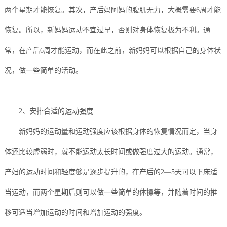
两个星期才能恢复。其次，产后妈阿妈的腹肌无力，大概需要6周才能
训
训
修
目
加
系
恢复。所以，新妈妈运动不宜过早，否则对身体恢复极为不利。通
复
盟
我
常，在产后6周才能运动，而在此之前，新妈妈可以根据自己的身体状
们
况，做一些简单的活动。
2、安排合适的运动强度
新妈妈的运动量和运动强度应该根据身体的恢复情况而定，当身
体还比较虚弱时，就不能运动太长时间或做强度过大的运动。通常，
产妇的运动时间和轻度够是逐步提升的，在产后的2—5天可以下床适
当运动，而两个星期后则可以做一些简单的体操等，并随着时间的推
移可适当增加运动的时间和增加运动的强度。