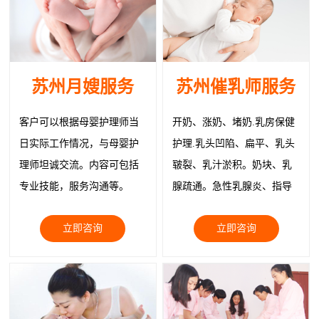
苏州月嫂服务
苏州催乳师服务
客户可以根据母婴护理师当
开奶、涨奶、堵奶.乳房保健
日实际工作情况，与母婴护
护理.乳头凹陷、扁平、乳头
理师坦诚交流。内容可包括
皲裂、乳汁淤积。奶块、乳
专业技能，服务沟通等。
腺疏通。急性乳腺炎、指导
正确就医。物理治疗疏通乳
立即咨询
立即咨询
腺缓解症状、追奶；乳房韧
带紧实护理、回奶