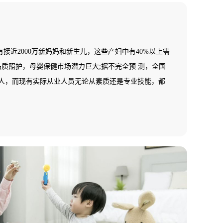
接近2000万新妈妈和新生儿，这些产妇中有40%以上需
品质照护，母婴保健市场潜力巨大;据不完全预 测，全国
多万人，而现有实际从业人员无论从素质还是专业技能，都
健而指导与服务的高端需求;在一个中等城市其数量少于5
母婴保健师(月嫂)数量基本为零，全国母婴保健市场一片
缺乏，市场需求十分 巨大，行业发展后劲无穷。基于
国就业培训技术指导中心面向全国开展母婴保健师(月嫂)