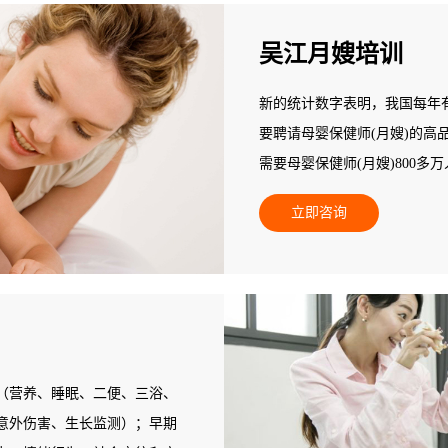
吴江月嫂培训
新的统计数字表明，我国每年有
要聘请母婴保健师(月嫂)的高
需要母婴保健师(月嫂)800
不能满足新妈妈为追求心身保
立即咨询
人，95%以上的县级地区专业
空白，专业母婴保健师(月嫂)
此，人力资源和社会保障部中
职业培训。
（营养、睡眠、二便、三浴、
意外伤害、生长监测）；早期