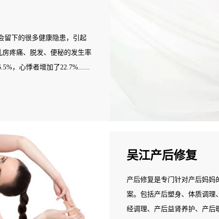
会留下的很多健康隐患，引起
：乳房疼痛、脱发、便秘的发生率
，心悸者增加了22.7%......
还漏尿...... 据统计，三
会选择产后恢复消费。每个产妇平
问题，68%有肥胖问题，52%
事情。但普通产妇都不具备相
专业的产后康复师来协助。
吴江产后修复
产后修复是专门针对产后妈妈
案。包括产后塑身、体质调理
经调理、产后益肾养护、产后