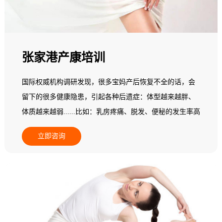
张家港产康培训
国际权威机构调研发现，很多宝妈产后恢复不全的话，会
留下的很多健康隐患，引起各种后遗症：体型越来越胖、
体质越来越弱......比如：乳房疼痛、脱发、便秘的发生率高
达22%，头晕头痛的比例增加30.5%，胃肠不适增加
立即咨询
16.5%，心悸者增加了22.7%......更多的产后妈妈会发现自
己阴道松弛、腰背痛、骨盆痛，甚至还漏尿...... 据统计，
三孩政策将使全国每年增加1800万产妇，其中有33.3%会选
择产后恢复消费。每个产妇平均消费2万元，其中，85%以
上的产妇有产后脊柱、乳房问题，68%有肥胖问题，52%有
体质变弱的问题。因此，做好产后康复是迫在眉睫的事