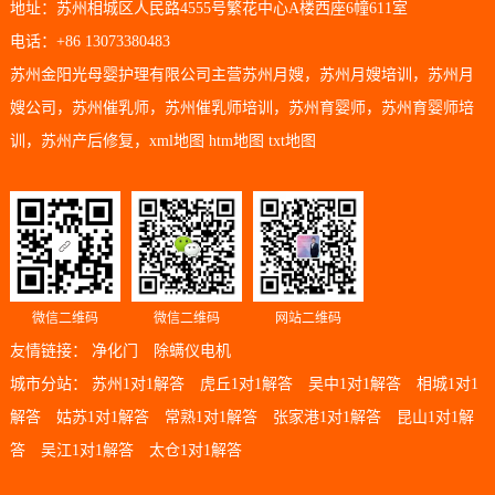
地址：苏州相城区人民路4555号繁花中心A楼西座6幢611室
电话：+86 13073380483
苏州金阳光母婴护理有限公司主营
苏州月嫂
，
苏州月嫂培训
，
苏州月
嫂公司
，
苏州催乳师
，
苏州催乳师培训
，
苏州育婴师
，
苏州育婴师培
训
，
苏州产后修复
，
xml地图
htm地图
txt地图
微信二维码
微信二维码
网站二维码
友情链接：
净化门
除螨仪电机
城市分站：
苏州1对1解答
虎丘1对1解答
吴中1对1解答
相城1对1
解答
姑苏1对1解答
常熟1对1解答
张家港1对1解答
昆山1对1解
答
吴江1对1解答
太仓1对1解答