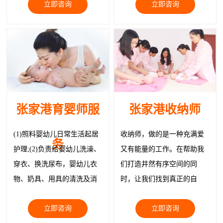
立即咨询
立即咨询
腺缓解症状、追奶；乳房韧
带紧实护理、回奶
张家港育婴师服
张家港收纳师
(1)照料婴幼儿日常生活起居
收纳师，做的是一种充满爱
务
护理;(2)负责给婴幼儿洗澡、
又有能量的工作。在帮助我
穿衣、换洗尿布，婴幼儿衣
们打造井然有序空间的同
物、奶具、用具的清洗及消
时，让我们找到真正的自
毒; (3)给制作婴幼儿膳食、带
己，让我们与物品都被温柔
立即咨询
立即咨询
领婴幼儿玩耍;
以待。