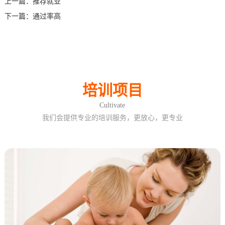
上一篇：
推荐就业
训
培
培
后
目
加
系
下一篇：
通过率高
训
训
修
盟
我
复
们
培训项目
Cultivate
我们会提供专业的培训服务，更放心，更专业