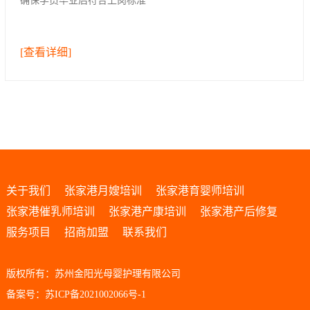
确保学员毕业后符合上岗标准
[查看详细]
关于我们
张家港月嫂培训
张家港育婴师培训
张家港催乳师培训
张家港产康培训
张家港产后修复
服务项目
招商加盟
联系我们
版权所有：苏州金阳光母婴护理有限公司
备案号：苏ICP备2021002066号-1