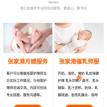
Service
我们会提供专业的培训服务，更放心，更专业
张家港月嫂服务
张家港催乳师服
客户可以根据母婴护理师当
开奶、涨奶、堵奶.乳房保健
务
日实际工作情况，与母婴护
护理.乳头凹陷、扁平、乳头
理师坦诚交流。内容可包括
皲裂、乳汁淤积。奶块、乳
专业技能，服务沟通等。
腺疏通。急性乳腺炎、指导
正确就医。物理治疗疏通乳