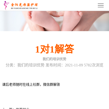
首
页
关
于
张
我
家
张
1对1解答
们
港
家
张
我们的培训优势
月
港
家
张
分类：我们的培训优势 发布时间：2021-11-09 5782次浏览
嫂
育
港
家
张
培
婴
催
港
家
服
课后老师随时在线上社群，微信群解答
训
师
乳
产
港
务
招
培
师
康
产
项
商
联