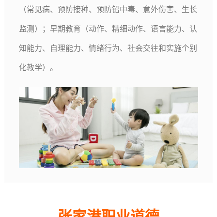
（常见病、预防接种、预防铅中毒、意外伤害、生长
训
培
培
后
目
加
系
监测）；早期教育（动作、精细动作、语言能力、认
训
训
修
盟
我
知能力、自理能力、情绪行为、社会交往和实施个别
复
们
化教学）。
张家港职业道德