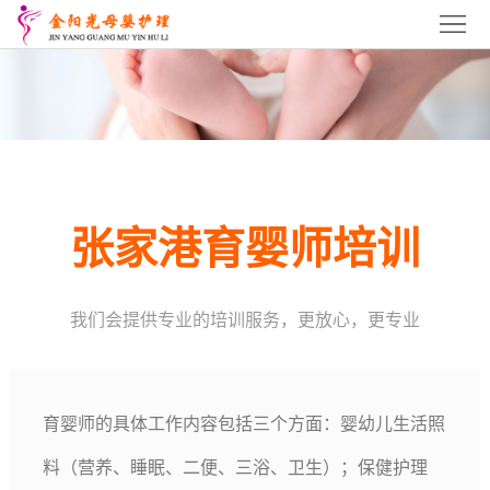
首
页
关
于
张
我
家
张
们
港
家
张
张家港育婴师培训
月
港
家
张
我们会提供专业的培训服务，更放心，更专业
嫂
育
港
家
张
培
婴
催
港
家
服
训
师
乳
产
育婴师的具体工作内容包括三个方面：婴幼儿生活照
港
务
招
料（营养、睡眠、二便、三浴、卫生）；保健护理
培
师
康
产
项
商
联