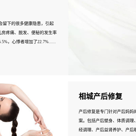
会留下的很多健康隐患，引起
：乳房疼痛、脱发、便秘的发生率
，心悸者增加了22.7%......
还漏尿...... 据统计，三
会选择产后恢复消费。每个产妇平
问题，68%有肥胖问题，52%
事情。但普通产妇都不具备相
专业的产后康复师来协助。
相城产后修复
产后修复是专门针对产后妈妈
案。包括产后塑身、体质调理
经调理、产后益肾养护、产后