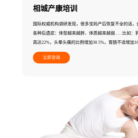
相城产康培训
国际权威机构调研发现，很多宝妈产后恢复不全的话，
各种后遗症：体型越来越胖、体质越来越弱......比如
高达22%，头晕头痛的比例增加30.5%，胃肠不适增加16.5%
更多的产后妈妈会发现自己阴道松弛、腰背痛、骨盆痛，甚至
立即咨询
孩政策将使全国每年增加1800万产妇，其中有33.3%
均消费2万元，其中，85%以上的产妇有产后脊柱、乳房
有体质变弱的问题。因此，做好产后康复是迫在眉睫的
关专业知识，不知道如何做产后康复训练，所以，需要