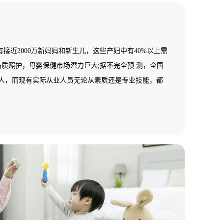
接近2000万新妈妈和新生儿，这些产妇中有40%以上需
品质照护，母婴保健市场潜力巨大;据不完全预 测，全国
多万人，而现有实际从业人员无论从素质还是专业技能，都
健而指导与服务的高端需求;在一个中等城市其数量少于5
母婴保健师(月嫂)数量基本为零，全国母婴保健市场一片
缺乏，市场需求十分 巨大，行业发展后劲无穷。基于
国就业培训技术指导中心面向全国开展母婴保健师(月嫂)