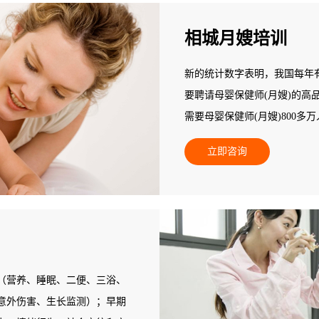
相城月嫂培训
新的统计数字表明，我国每年有
要聘请母婴保健师(月嫂)的高
需要母婴保健师(月嫂)800
不能满足新妈妈为追求心身保
立即咨询
人，95%以上的县级地区专业
空白，专业母婴保健师(月嫂)
此，人力资源和社会保障部中
职业培训。
（营养、睡眠、二便、三浴、
意外伤害、生长监测）；早期