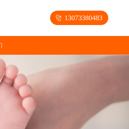
13073380483
们