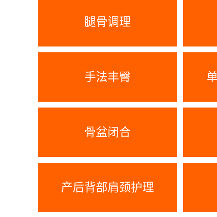
腿骨调理
手法丰臀
骨盆闭合
产后背部肩颈护理