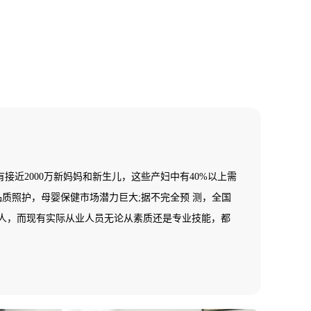
接近2000万新妈妈和新生儿，这些产妇中有40%以上需
品质照护，母婴保健市场潜力巨大;据不完全预 测，全国
多万人，而现有实际从业人员无论从素质还是专业技能，都
健而指导与服务的高端需求;在一个中等城市其数量少于5
母婴保健师(月嫂)数量基本为零，全国母婴保健市场一片
缺乏，市场需求十分 巨大，行业发展后劲无穷。基于
国就业培训技术指导中心面向全国开展母婴保健师(月嫂)