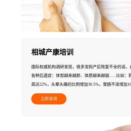
相城产康培训
国际权威机构调研发现，很多宝妈产后恢复不全的话，
各种后遗症：体型越来越胖、体质越来越弱......比如
高达22%，头晕头痛的比例增加30.5%，胃肠不适增加16.5%
更多的产后妈妈会发现自己阴道松弛、腰背痛、骨盆痛，甚至
立即咨询
孩政策将使全国每年增加1800万产妇，其中有33.3%
均消费2万元，其中，85%以上的产妇有产后脊柱、乳房
有体质变弱的问题。因此，做好产后康复是迫在眉睫的
关专业知识，不知道如何做产后康复训练，所以，需要