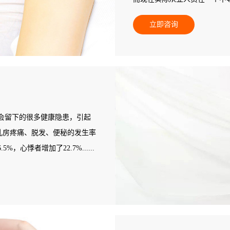
数量基本为零，全国催乳市场
立即咨询
发展后劲无穷，是个朝阳产业
会留下的很多健康隐患，引起
：乳房疼痛、脱发、便秘的发生率
，心悸者增加了22.7%......
还漏尿...... 据统计，三
会选择产后恢复消费。每个产妇平
问题，68%有肥胖问题，52%
事情。但普通产妇都不具备相
专业的产后康复师来协助。