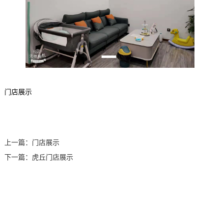
训
训
修
目
加
系
复
盟
我
们
门店展示
上一篇：
门店展示
下一篇：
虎丘门店展示