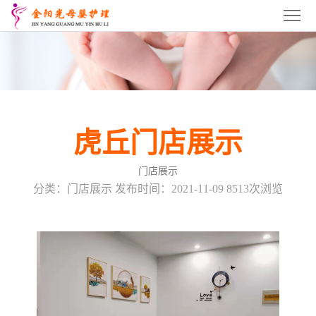
首
页
关
于
虎
我
丘
虎
虎丘门店展示
们
月
丘
虎
门店展示
嫂
育
丘
虎
分类：门店展示 发布时间：2021-11-09 8513次浏览
培
婴
催
丘
虎
训
师
乳
产
丘
服
培
师
康
产
务
招
训
培
培
后
项
商
联