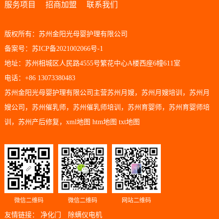
服务项目
招商加盟
联系我们
版权所有：苏州金阳光母婴护理有限公司
备案号：苏ICP备2021002066号-1
地址：苏州相城区人民路4555号繁花中心A楼西座6幢611室
电话：+86 13073380483
苏州金阳光母婴护理有限公司主营
苏州月嫂
，
苏州月嫂培训
，
苏州月
嫂公司
，
苏州催乳师
，
苏州催乳师培训
，
苏州育婴师
，
苏州育婴师培
训
，
苏州产后修复
，
xml地图
htm地图
txt地图
微信二维码
微信二维码
网站二维码
友情链接：
净化门
除螨仪电机