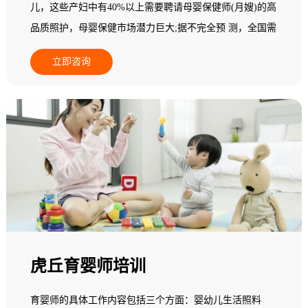
儿，这些产妇中有40%以上需要聘请母婴保健师(月嫂)的高
品质照护，母婴保健市场潜力巨大;据不完全预 测，全国需
要母婴保健师(月嫂)800多万人，而现有实际从业人员无论
立即咨询
从素质还是专业技能，都不能满足新妈妈为追求心身保健
而指导与服务的高端需求;在一个中等城市其数量少于5
人，95%以上的县级地区专业母婴保健师(月嫂)数量基本为
零，全国母婴保健市场一片空白，专业母婴保健师(月嫂)缺
乏，市场需求十分 巨大，行业发展后劲无穷。基于此，人
力资源和社会保障部中国就业培训技术指导中心面向全国
开展母婴保健师(月嫂)职业培训。
虎丘育婴师培训
育婴师的具体工作内容包括三个方面：婴幼儿生活照料