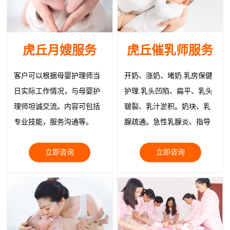
虎丘月嫂服务
虎丘催乳师服务
客户可以根据母婴护理师当
开奶、涨奶、堵奶.乳房保健
日实际工作情况，与母婴护
护理.乳头凹陷、扁平、乳头
理师坦诚交流。内容可包括
皲裂、乳汁淤积。奶块、乳
专业技能，服务沟通等。
腺疏通。急性乳腺炎、指导
正确就医。物理治疗疏通乳
立即咨询
立即咨询
腺缓解症状、追奶；乳房韧
带紧实护理、回奶