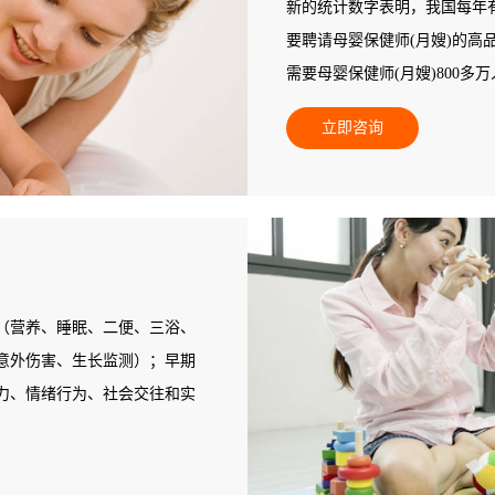
新的统计数字表明，我国每年有
要聘请母婴保健师(月嫂)的高
需要母婴保健师(月嫂)800
不能满足新妈妈为追求心身保
立即咨询
人，95%以上的县级地区专业
空白，专业母婴保健师(月嫂)
此，人力资源和社会保障部中
职业培训。
（营养、睡眠、二便、三浴、
意外伤害、生长监测）；早期
力、情绪行为、社会交往和实