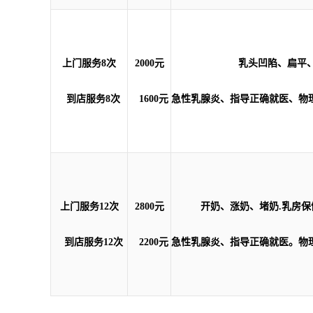
上门服务8次
2000元
乳头凹陷、扁平、
到店服务8次
1600元
急性乳腺炎、指导正确就医、物
上门服务12次
2800元
开奶、涨奶、堵奶.乳房
到店服务12次
2200元
急性乳腺炎、指导正确就医。物