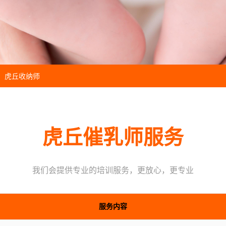
虎丘收纳师
虎丘催乳师服务
我们会提供专业的培训服务，更放心，更专业
服务内容