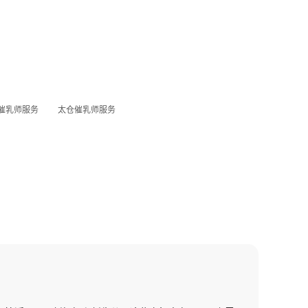
催乳师服务
太仓催乳师服务