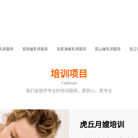
乳师服务
常熟催乳师服务
张家港催乳师服务
昆山催乳师服务
吴江
培训项目
Cultivate
我们会提供专业的培训服务，更放心，更专业
虎丘月嫂培训