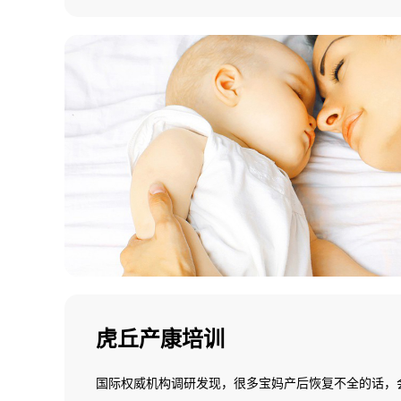
虎丘产康培训
国际权威机构调研发现，很多宝妈产后恢复不全的话，