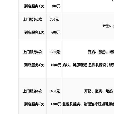
到店服务1次
300元
上门服务2次
700元
开奶、
到店服务2次
600元
上门服务4次
1300元
开奶、涨奶、堵
到店服务4次
1000元
奶块、乳腺疏通.急性乳腺炎.指
上门服务6次
1650元
开奶、涨奶、堵奶
到店服务6次
1300元
急性乳腺炎、物理治疗疏通乳腺