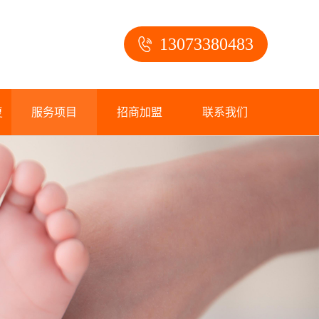
13073380483
复
服务项目
招商加盟
联系我们