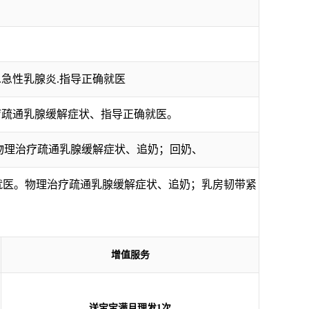
急性乳腺炎.指导正确就医
疗疏通乳腺缓解症状、指导正确就医。
、物理治疗疏通乳腺缓解症状、追奶；回奶、
就医。物理治疗疏通乳腺缓解症状、追奶；乳房韧带紧
增值服务
送宝宝满月理发1次