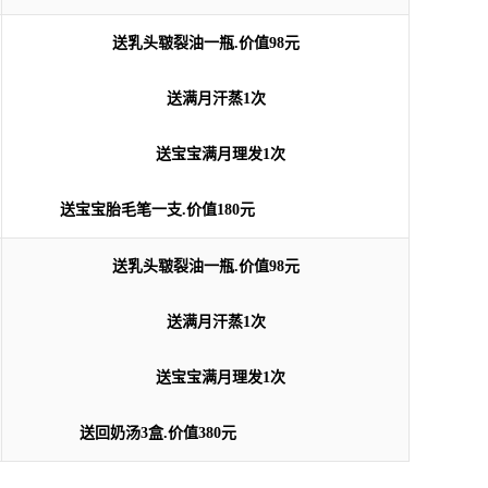
送乳头皲裂油一瓶.价值98元
送满月汗蒸1次
送宝宝满月理发1次
送宝宝胎毛笔一支.价值180元
送乳头皲裂油一瓶.价值98元
送满月汗蒸1次
送宝宝满月理发1次
送回奶汤3盒.价值380元