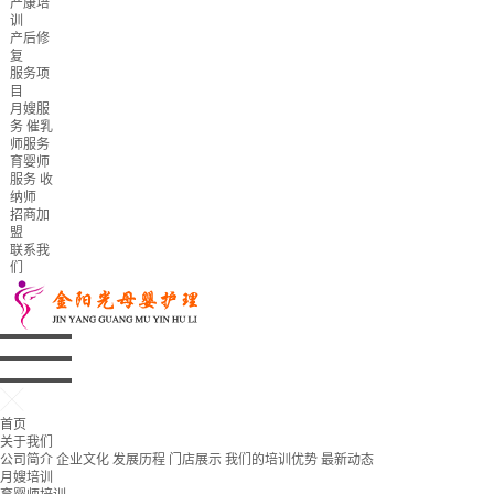
产康培
训
产后修
复
服务项
目
月嫂服
务
催乳
师服务
育婴师
服务
收
纳师
招商加
盟
联系我
们
首页
关于我们
公司简介
企业文化
发展历程
门店展示
我们的培训优势
最新动态
月嫂培训