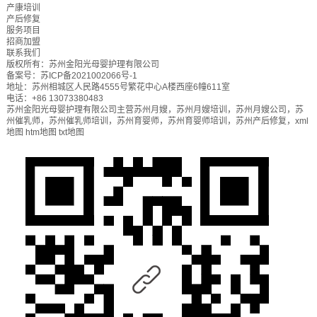
产康培训
产后修复
服务项目
招商加盟
联系我们
版权所有：苏州金阳光母婴护理有限公司
备案号：苏ICP备2021002066号-1
地址：苏州相城区人民路4555号繁花中心A楼西座6幢611室
电话：+86 13073380483
苏州金阳光母婴护理有限公司主营
苏州月嫂
，
苏州月嫂培训
，
苏州月嫂公司
，
苏
州催乳师
，
苏州催乳师培训
，
苏州育婴师
，
苏州育婴师培训
，
苏州产后修复
，
xml
地图
htm地图
txt地图