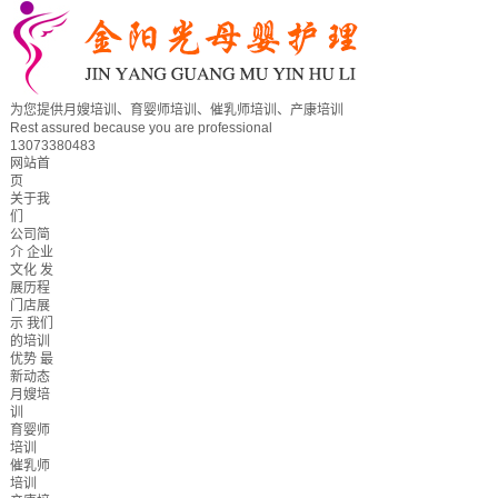
为您提供月嫂培训、育婴师培训、催乳师培训、产康培训
Rest assured because you are professional
13073380483
网站首
页
关于我
们
公司简
介
企业
文化
发
展历程
门店展
示
我们
的培训
优势
最
新动态
月嫂培
训
育婴师
培训
催乳师
培训