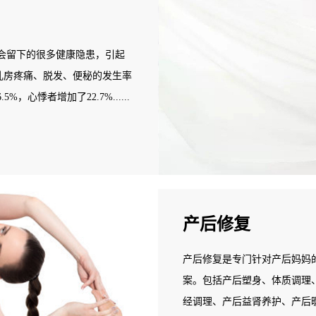
会留下的很多健康隐患，引起
：乳房疼痛、脱发、便秘的发生率
，心悸者增加了22.7%......
还漏尿...... 据统计，三
会选择产后恢复消费。每个产妇平
问题，68%有肥胖问题，52%
事情。但普通产妇都不具备相
专业的产后康复师来协助。
产后修复
产后修复是专门针对产后妈妈
案。包括产后塑身、体质调理
经调理、产后益肾养护、产后