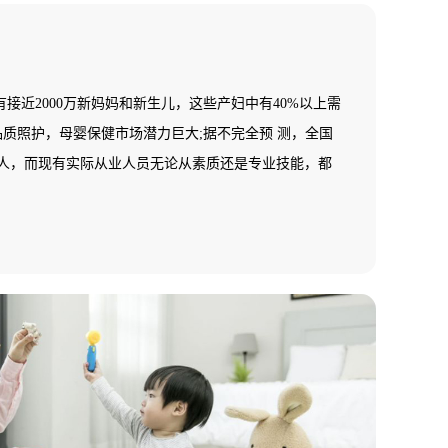
接近2000万新妈妈和新生儿，这些产妇中有40%以上需
品质照护，母婴保健市场潜力巨大;据不完全预 测，全国
多万人，而现有实际从业人员无论从素质还是专业技能，都
健而指导与服务的高端需求;在一个中等城市其数量少于5
母婴保健师(月嫂)数量基本为零，全国母婴保健市场一片
缺乏，市场需求十分 巨大，行业发展后劲无穷。基于
国就业培训技术指导中心面向全国开展母婴保健师(月嫂)