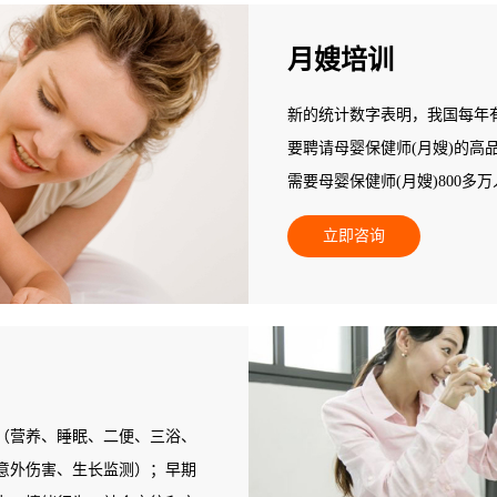
月嫂培训
新的统计数字表明，我国每年有
要聘请母婴保健师(月嫂)的高
需要母婴保健师(月嫂)800
不能满足新妈妈为追求心身保
立即咨询
人，95%以上的县级地区专业
空白，专业母婴保健师(月嫂)
此，人力资源和社会保障部中
职业培训。
（营养、睡眠、二便、三浴、
意外伤害、生长监测）；早期