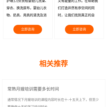
护理;(2)负责给婴幼儿洗澡、
又有能量的工作。在帮助我
穿衣、换洗尿布，婴幼儿衣
们打造井然有序空间的同
物、奶具、用具的清洗及消
时，让我们找到真正的自
毒; (3)给制作婴幼儿膳食、带
己，让我们与物品都被温柔
立即咨询
立即咨询
领婴幼儿玩耍;
以待。
相关推荐
常熟月嫂培训需要多长时间
通常情况下月嫂培训的课程内容时长在十-十五天上下，但至少
要确保十天的学习培训时长。