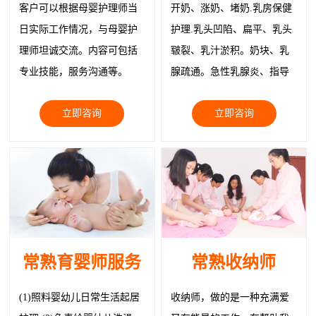
客户可以根据母婴护理师当
开奶、涨奶、堵奶.乳房保健
日实际工作情况，与母婴护
护理.乳头凹陷、扁平、乳头
理师坦诚交流。内容可包括
皲裂、乳汁淤积。奶块、乳
专业技能，服务沟通等。
腺疏通。急性乳腺炎、指导
正确就医。物理治疗疏通乳
立即咨询
立即咨询
腺缓解症状、追奶；乳房韧
带紧实护理、回奶
常熟育婴师服务
常熟收纳师
(1)照料婴幼儿日常生活起居
收纳师，做的是一种充满爱