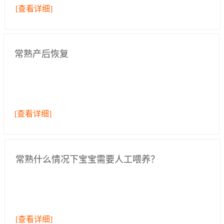
病的预防与处理和产妇日常生活照理、产后体形恢复及身体康
[查看详细]
复、乳房保健、心理疏导,预防产后...
常熟产后恢复
[查看详细]
常熟什么情况下宝宝需要人工喂养？
[查看详细]