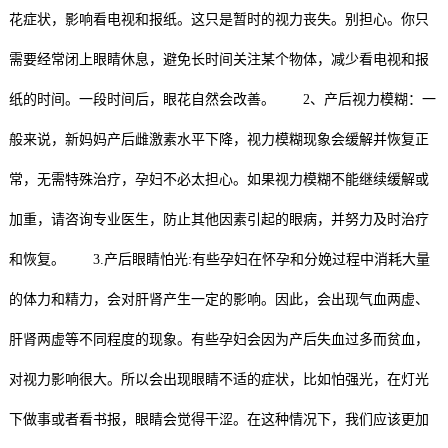
花症状，影响看电视和报纸。这只是暂时的视力丧失。别担心。你只
训
训
修
目
加
系
需要经常闭上眼睛休息，避免长时间关注某个物体，减少看电视和报
复
盟
我
纸的时间。一段时间后，眼花自然会改善。 2、产后视力模糊：一
们
般来说，新妈妈产后雌激素水平下降，视力模糊现象会缓解并恢复正
常，无需特殊治疗，孕妇不必太担心。如果视力模糊不能继续缓解或
加重，请咨询专业医生，防止其他因素引起的眼病，并努力及时治疗
和恢复。 3.产后眼睛怕光:有些孕妇在怀孕和分娩过程中消耗大量
的体力和精力，会对肝肾产生一定的影响。因此，会出现气血两虚、
肝肾两虚等不同程度的现象。有些孕妇会因为产后失血过多而贫血，
对视力影响很大。所以会出现眼睛不适的症状，比如怕强光，在灯光
下做事或者看书报，眼睛会觉得干涩。在这种情况下，我们应该更加