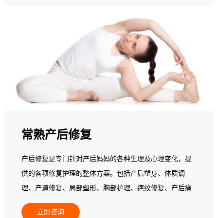
己阴道松弛、腰背痛、骨盆痛，甚至还漏尿...... 据统计，
三孩政策将使全国每年增加1800万产妇，其中有33.3%会选
择产后恢复消费。每个产妇平均消费2万元，其中，85%以
上的产妇有产后脊柱、乳房问题，68%有肥胖问题，52%有
体质变弱的问题。因此，做好产后康复是迫在眉睫的事
情。但普通产妇都不具备相关专业知识，不知道如何做产
后康复训练，所以，需要专业的产后康复师来协助。
常熟产后修复
产后修复是专门针对产后妈妈的各种生理及心理变化，提
供的各项修复护理的整体方案。包括产后塑身、体质调
理、产道修复、局部塑形、胸部护理、疤纹修复、产后痛
经调理、产后益肾养护、产后暖宫养巢。
立即咨询