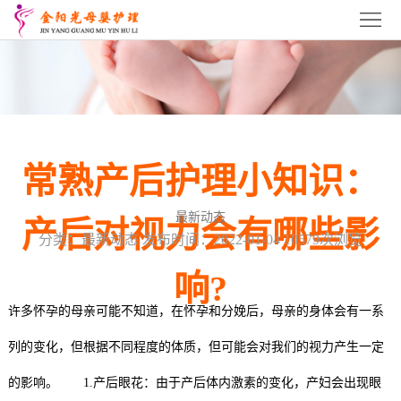
首
页
关
于
常
我
熟
常
常熟产后护理小知识：
们
月
熟
常
最新动态
产后对视力会有哪些影
嫂
育
熟
常
分类：最新动态 发布时间：2022-01-04 10579次浏览
培
婴
催
熟
常
响?
训
师
乳
产
熟
服
许多怀孕的母亲可能不知道，在怀孕和分娩后，母亲的身体会有一系
培
师
康
产
列的变化，但根据不同程度的体质，但可能会对我们的视力产生一定
务
招
的影响。 1.产后眼花：由于产后体内激素的变化，产妇会出现眼
训
培
培
后
项
商
联