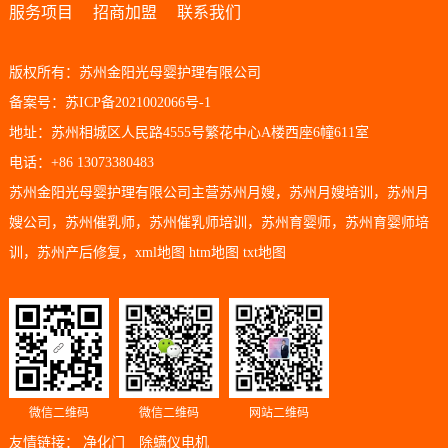
服务项目
招商加盟
联系我们
版权所有：苏州金阳光母婴护理有限公司
备案号：苏ICP备2021002066号-1
地址：苏州相城区人民路4555号繁花中心A楼西座6幢611室
电话：+86 13073380483
苏州金阳光母婴护理有限公司主营
苏州月嫂
，
苏州月嫂培训
，
苏州月
嫂公司
，
苏州催乳师
，
苏州催乳师培训
，
苏州育婴师
，
苏州育婴师培
训
，
苏州产后修复
，
xml地图
htm地图
txt地图
微信二维码
微信二维码
网站二维码
友情链接：
净化门
除螨仪电机