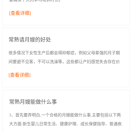
[查看详细]
常熟请月嫂的好处
很多情况下女性生产后都会得抑郁症，例如父母辈强的月子期
间要避不见客，不可以洗澡等，这些都让产妇感觉失去存在价
值，生活空间过于封闭；亦或是女性追求完美，想要给孩子好
[查看详细]
的一切，但是发现自己无法给予，因此心情...
常熟月嫂能做什么事
1、首先要弄明白,一个合格的月嫂能做什么事,主要包括以下两
大方面:新生婴儿日常生活、健康护理、成长保健指导、普通疾