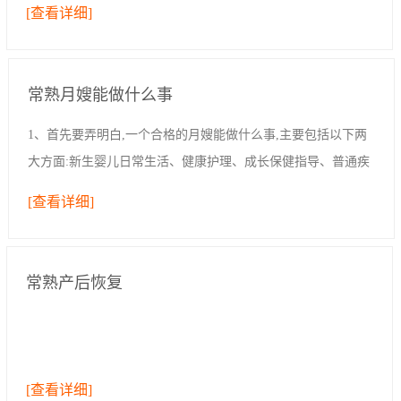
[查看详细]
的一切，但是发现自己无法给予，因此心情...
常熟月嫂能做什么事
1、首先要弄明白,一个合格的月嫂能做什么事,主要包括以下两
大方面:新生婴儿日常生活、健康护理、成长保健指导、普通疾
病的预防与处理和产妇日常生活照理、产后体形恢复及身体康
[查看详细]
复、乳房保健、心理疏导,预防产后...
常熟产后恢复
[查看详细]