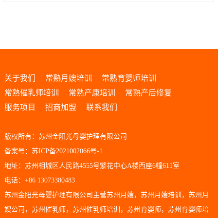
关于我们
常熟月嫂培训
常熟育婴师培训
常熟催乳师培训
常熟产康培训
常熟产后修复
服务项目
招商加盟
联系我们
版权所有：苏州金阳光母婴护理有限公司
备案号：苏ICP备2021002066号-1
地址：苏州相城区人民路4555号繁花中心A楼西座6幢611室
电话：+86 13073380483
苏州金阳光母婴护理有限公司主营
苏州月嫂
，
苏州月嫂培训
，
苏州月
嫂公司
，
苏州催乳师
，
苏州催乳师培训
，
苏州育婴师
，
苏州育婴师培