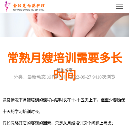
首
页
关
于
常
我
熟
常
常熟月嫂培训需要多长
们
月
熟
常
最新动态
时间
嫂
育
熟
常
分类：最新动态 发布时间：2022-09-27 9410次浏览
培
婴
催
熟
常
训
师
乳
产
熟
服
通常情况下月嫂培训的课程内容时长在十-十五天上下，但至少要确保
培
师
康
产
十天的学习培训时长。
务
招
假如忽略其它的客观的因素，只是从月嫂培训这个问题上考虑：
训
培
培
后
项
商
联