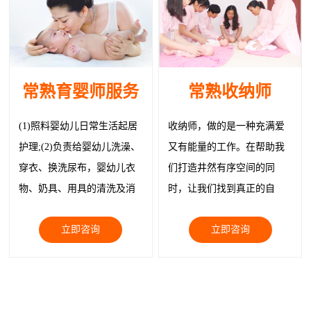
常熟育婴师服务
常熟收纳师
(1)照料婴幼儿日常生活起居
收纳师，做的是一种充满爱
护理;(2)负责给婴幼儿洗澡、
又有能量的工作。在帮助我
穿衣、换洗尿布，婴幼儿衣
们打造井然有序空间的同
物、奶具、用具的清洗及消
时，让我们找到真正的自
毒; (3)给制作婴幼儿膳食、带
己，让我们与物品都被温柔
立即咨询
立即咨询
领婴幼儿玩耍;
以待。