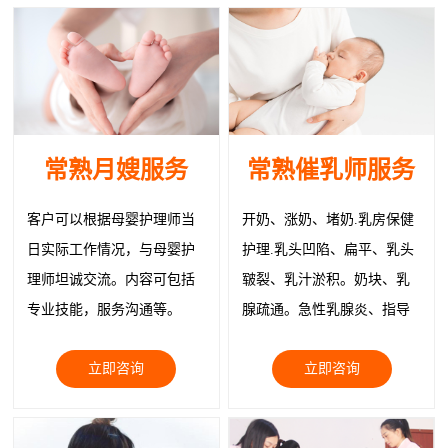
常熟月嫂服务
常熟催乳师服务
客户可以根据母婴护理师当
开奶、涨奶、堵奶.乳房保健
日实际工作情况，与母婴护
护理.乳头凹陷、扁平、乳头
理师坦诚交流。内容可包括
皲裂、乳汁淤积。奶块、乳
专业技能，服务沟通等。
腺疏通。急性乳腺炎、指导
正确就医。物理治疗疏通乳
立即咨询
立即咨询
腺缓解症状、追奶；乳房韧
带紧实护理、回奶