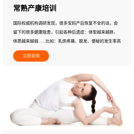
常熟产康培训
国际权威机构调研发现，很多宝妈产后恢复不全的话，会
留下的很多健康隐患，引起各种后遗症：体型越来越胖、
体质越来越弱......比如：乳房疼痛、脱发、便秘的发生率高
达22%，头晕头痛的比例增加30.5%，胃肠不适增加
立即咨询
16.5%，心悸者增加了22.7%......更多的产后妈妈会发现自
己阴道松弛、腰背痛、骨盆痛，甚至还漏尿...... 据统计，
三孩政策将使全国每年增加1800万产妇，其中有33.3%会选
择产后恢复消费。每个产妇平均消费2万元，其中，85%以
上的产妇有产后脊柱、乳房问题，68%有肥胖问题，52%有
体质变弱的问题。因此，做好产后康复是迫在眉睫的事
情。但普通产妇都不具备相关专业知识，不知道如何做产
后康复训练，所以，需要专业的产后康复师来协助。