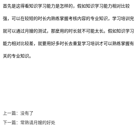
首先是这得看知识学习能力是怎样的，假如知识学习能力相对比较
训
训
修
目
加
系
强，可以在较短的时长内熟练掌握考核内容的专业知识，学习培训完
复
盟
我
就可以通过月嫂的测试，那麼用的时长就不可能太长。假如知识学习
们
能力相对比较差，就要用好多时长去重复学习培训才可以熟练掌握有
关的专业知识。
上一篇：没有了
下一篇：
常熟请月嫂的好处