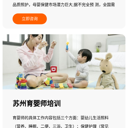
品质照护，母婴保健市场潜力巨大;据不完全预 测，全国需
要母婴保健师(月嫂)800多万人，而现有实际从业人员无论
立即咨询
从素质还是专业技能，都不能满足新妈妈为追求心身保健
而指导与服务的高端需求;在一个中等城市其数量少于5
人，95%以上的县级地区专业母婴保健师(月嫂)数量基本为
零，全国母婴保健市场一片空白，专业母婴保健师(月嫂)缺
乏，市场需求十分 巨大，行业发展后劲无穷。基于此，人
力资源和社会保障部中国就业培训技术指导中心面向全国
开展母婴保健师(月嫂)职业培训。
苏州育婴师培训
育婴师的具体工作内容包括三个方面：婴幼儿生活照料
（营养、睡眠、二便、三浴、卫生）；保健护理（常见