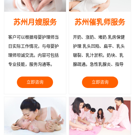
苏州月嫂服务
苏州催乳师服务
客户可以根据母婴护理师当
开奶、涨奶、堵奶.乳房保健
日实际工作情况，与母婴护
护理.乳头凹陷、扁平、乳头
理师坦诚交流。内容可包括
皲裂、乳汁淤积。奶块、乳
专业技能，服务沟通等。
腺疏通。急性乳腺炎、指导
正确就医。物理治疗疏通乳
立即咨询
立即咨询
腺缓解症状、追奶；乳房韧
带紧实护理、回奶