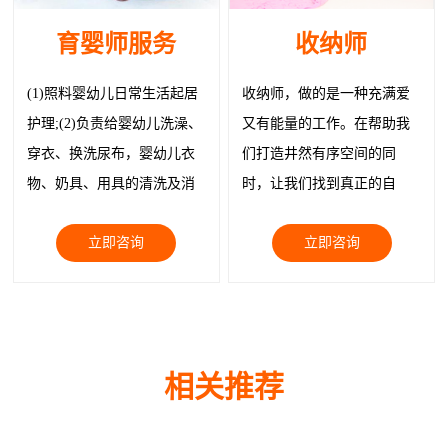
育婴师服务
收纳师
(1)照料婴幼儿日常生活起居
收纳师，做的是一种充满爱
护理;(2)负责给婴幼儿洗澡、
又有能量的工作。在帮助我
穿衣、换洗尿布，婴幼儿衣
们打造井然有序空间的同
物、奶具、用具的清洗及消
时，让我们找到真正的自
毒; (3)给制作婴幼儿膳食、带
己，让我们与物品都被温柔
立即咨询
立即咨询
领婴幼儿玩耍;
以待。
相关推荐