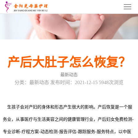
首
页
关
于
月
我
嫂
育
产后大肚子怎么恢复？
们
培
婴
催
最新动态
训
师
乳
产
分类：最新动态 发布时间：2021-12-15 5948次浏览
培
师
康
产
训
培
培
后
服
生孩子会对产妇的身体和形态产生很大的影响。产后恢复是一个服
训
训
修
务业，从事医疗与生活美容之间的健康管理行业，产后妇女免费检测-
务
招
专业诊断-疗程方案-动态检测-报告评估-跟踪服务-服务特点，以中医
复
项
商
联