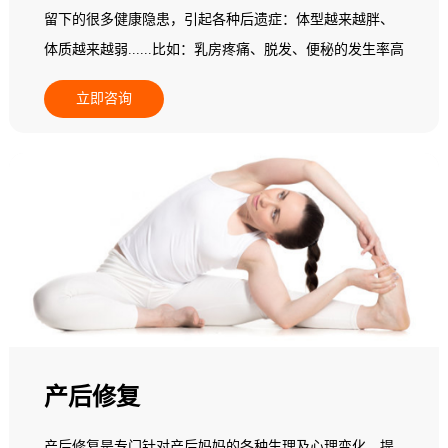
留下的很多健康隐患，引起各种后遗症：体型越来越胖、
体质越来越弱......比如：乳房疼痛、脱发、便秘的发生率高
达22%，头晕头痛的比例增加30.5%，胃肠不适增加
立即咨询
16.5%，心悸者增加了22.7%......更多的产后妈妈会发现自
己阴道松弛、腰背痛、骨盆痛，甚至还漏尿...... 据统计，
三孩政策将使全国每年增加1800万产妇，其中有33.3%会选
择产后恢复消费。每个产妇平均消费2万元，其中，85%以
上的产妇有产后脊柱、乳房问题，68%有肥胖问题，52%有
体质变弱的问题。因此，做好产后康复是迫在眉睫的事
情。但普通产妇都不具备相关专业知识，不知道如何做产
后康复训练，所以，需要专业的产后康复师来协助。
产后修复
产后修复是专门针对产后妈妈的各种生理及心理变化，提