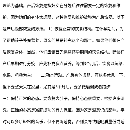
理论为基础。产后恢复是指妇女在分娩后往往需要一定的恢复和维
目
加
系
护，因为她们的身体太虚弱，这种恢复和维护被称为产后恢复。以下
盟
我
是产后腹部恢复的方法。 1：恢复正常的饮食结构。在怀孕期间，为
们
了帮助孩子补充营养，母亲们总是补充这个和那个。如果他们想在产
后恢复身体，当然，他们应该首先远离怀孕期间的饮食结构。建议在
产后早期进行分娩 应先补充多点营养，等到3个月后，饮食以蔬菜、
水果、粗粮为主! 二:勤奋运动。产后身体虚弱，可以多休息一下，
但不要整天呆在家里，尤其是3个月后，要多做瑜伽或者跑步!
三：保持正常的心态。要恢复大肚子，保持心态很重要，根据许多研
究，正确的心态是减肥成功的有力保证，因为这是潜意识的影响。平
时可以多听轻松的音乐，但不要听睡觉，否则会导致睡眠质量低或睡