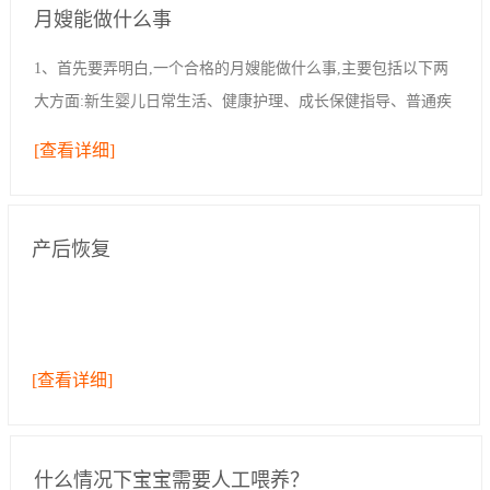
月嫂能做什么事
1、首先要弄明白,一个合格的月嫂能做什么事,主要包括以下两
大方面:新生婴儿日常生活、健康护理、成长保健指导、普通疾
病的预防与处理和产妇日常生活照理、产后体形恢复及身体康
[查看详细]
复、乳房保健、心理疏导,预防产后...
产后恢复
[查看详细]
什么情况下宝宝需要人工喂养？