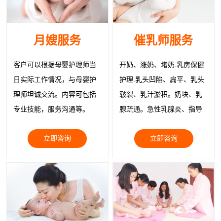
月嫂服务
催乳师服务
客户可以根据母婴护理师当
开奶、涨奶、堵奶.乳房保健
日实际工作情况，与母婴护
护理.乳头凹陷、扁平、乳头
理师坦诚交流。内容可包括
皲裂、乳汁淤积。奶块、乳
专业技能，服务沟通等。
腺疏通。急性乳腺炎、指导
正确就医。物理治疗疏通乳
立即咨询
立即咨询
腺缓解症状、追奶；乳房韧
带紧实护理、回奶