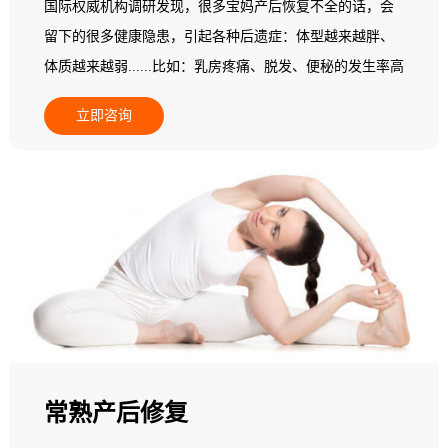
国际权威机构调研发现，很多宝妈产后恢复不全的话，会
留下的很多健康隐患，引起各种后遗症：体型越来越胖、
体质越来越弱......比如：乳房疼痛、脱发、便秘的发生率高
达22%，头晕头痛的比例增加30.5%，胃肠不适增加
立即咨询
16.5%，心悸者增加了22.7%......更多的产后妈妈会发现自
己阴道松弛、腰背痛、骨盆痛，甚至还漏尿...... 据统计，
三孩政策将使全国每年增加1800万产妇，其中有33.3%会选
择产后恢复消费。每个产妇平均消费2万元，其中，85%以
上的产妇有产后脊柱、乳房问题，68%有肥胖问题，52%有
体质变弱的问题。因此，做好产后康复是迫在眉睫的事
情。但普通产妇都不具备相关专业知识，不知道如何做产
后康复训练，所以，需要专业的产后康复师来协助。
常熟产后修复