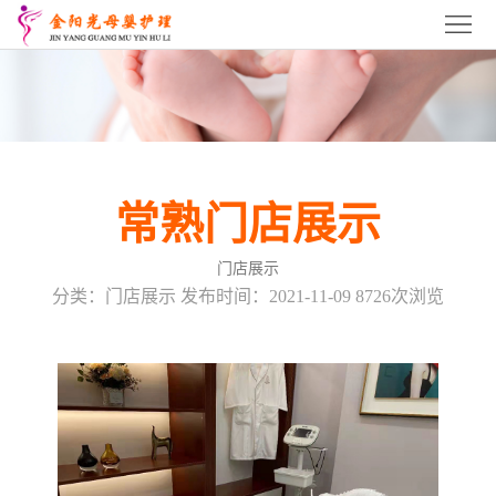
首
页
关
于
常
我
熟
常
常熟门店展示
们
月
熟
常
门店展示
嫂
育
熟
常
分类：门店展示 发布时间：2021-11-09 8726次浏览
培
婴
催
熟
常
训
师
乳
产
熟
服
培
师
康
产
务
招
训
培
培
后
项
商
联