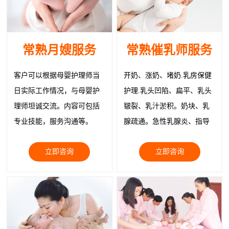
常熟月嫂服务
常熟催乳师服务
客户可以根据母婴护理师当
开奶、涨奶、堵奶.乳房保健
日实际工作情况，与母婴护
护理.乳头凹陷、扁平、乳头
理师坦诚交流。内容可包括
皲裂、乳汁淤积。奶块、乳
专业技能，服务沟通等。
腺疏通。急性乳腺炎、指导
正确就医。物理治疗疏通乳
立即咨询
立即咨询
腺缓解症状、追奶；乳房韧
带紧实护理、回奶