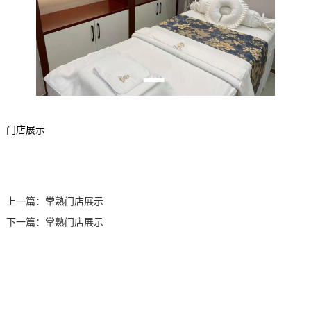
训
训
修
目
加
系
复
盟
我
们
门店展示
上一篇：
常熟门店展示
下一篇：
常熟门店展示