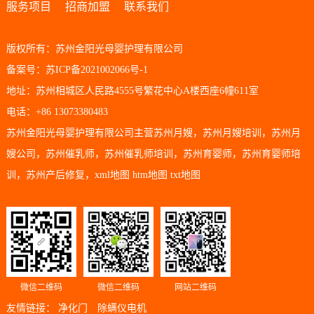
服务项目
招商加盟
联系我们
版权所有：苏州金阳光母婴护理有限公司
备案号：苏ICP备2021002066号-1
地址：苏州相城区人民路4555号繁花中心A楼西座6幢611室
电话：+86 13073380483
苏州金阳光母婴护理有限公司主营
苏州月嫂
，
苏州月嫂培训
，
苏州月
嫂公司
，
苏州催乳师
，
苏州催乳师培训
，
苏州育婴师
，
苏州育婴师培
训
，
苏州产后修复
，
xml地图
htm地图
txt地图
微信二维码
微信二维码
网站二维码
友情链接：
净化门
除螨仪电机