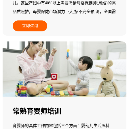
儿，这些产妇中有40%以上需要聘请母婴保健师(月嫂)的高
品质照护，母婴保健市场潜力巨大;据不完全预 测，全国需
要母婴保健师(月嫂)800多万人，而现有实际从业人员无论
立即咨询
从素质还是专业技能，都不能满足新妈妈为追求心身保健
而指导与服务的高端需求;在一个中等城市其数量少于5
人，95%以上的县级地区专业母婴保健师(月嫂)数量基本为
零，全国母婴保健市场一片空白，专业母婴保健师(月嫂)缺
乏，市场需求十分 巨大，行业发展后劲无穷。基于此，人
力资源和社会保障部中国就业培训技术指导中心面向全国
开展母婴保健师(月嫂)职业培训。
常熟育婴师培训
育婴师的具体工作内容包括三个方面：婴幼儿生活照料